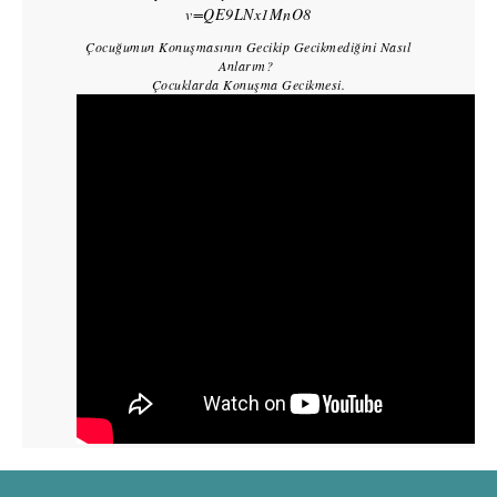
v=QE9LNx1MnO8
Çocuğumun Konuşmasının Gecikip Gecikmediğini Nasıl
Anlarım?
Çocuklarda Konuşma Gecikmesi.