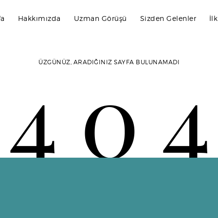
fa
Hakkımızda
Uzman Görüşü
Sizden Gelenler
İl
ÜZGÜNÜZ, ARADIĞINIZ SAYFA BULUNAMADI
ştirilmesi, sayfanın silinmesi, sayfanın geçici olarak durdurulması, int