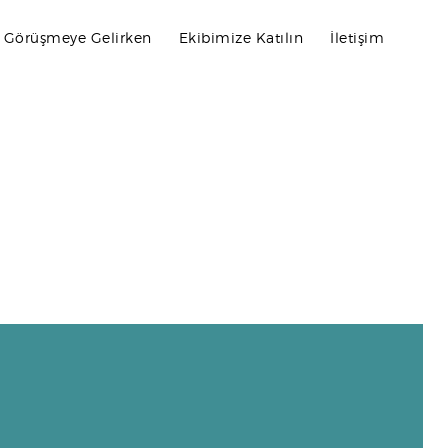
k Görüşmeye Gelirken
Ekibimize Katılın
İletişim
ernet adresinde yazım hatasından kaynaklanabilir.