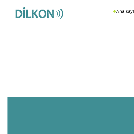
Ana say
Sayfanın açılmamasının nedeni; sayfa adının deği