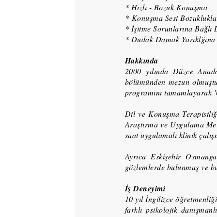
* Hızlı - Bozuk Konuşma
* Konuşma Sesi Bozuklukl
* İşitme Sorunlarına Bağlı
* Dudak Damak Yarıklğına 
Hakkında
2000 yılında Düzce Anado
bölümünden mezun olmuştur.
programını tamamlayarak 'U
Dil ve Konuşma Terapistli
Araştırma ve Uygulama Merke
saat uygulamalı klinik çalı
Ayrıca Eskişehir Osmanga
gözlemlerde bulunmuş ve bu
İş Deneyimi
10 yıl İngilizce öğretmenliğ
farklı psikolojik danışman