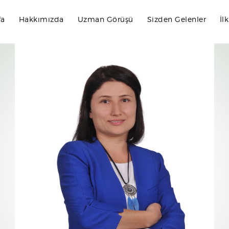
fa
Hakkımızda
Uzman Görüşü
Sizden Gelenler
İl