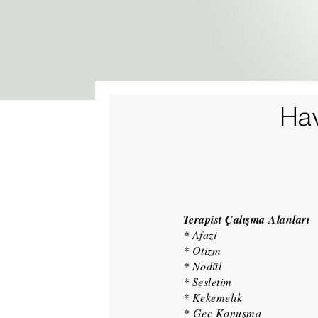
Ha
Terapist Çalışma Alanları
* Afazi
* Otizm
* Nodül
* Sesletim
* Kekemelik
* Geç Konuşma