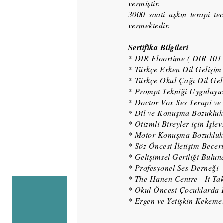
vermiştir.
3000 saati aşkın terapi t
vermektedir.
Sertifika Bilgileri
* DIR Floortime ( DIR 101 
* Türkçe Erken Dil Gelişim
* Türkçe Okul Çağı Dil Gel
* Prompt Tekniği Uygulayıc
* Doctor Vox Ses Terapi ve 
* Dil ve Konuşma Bozuklukl
* Otizmli Bireyler için İşlev
* Motor Konuşma Bozuklukl
* Söz Öncesi İletişim Bece
* Gelişimsel Geriliği Bulu
* Profesyonel Ses Derneği 
* The Hanen Centre - It Ta
* Okul Öncesi Çocuklarda K
* Ergen ve Yetişkin Kekeme