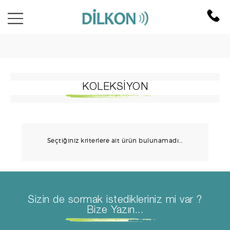
KOLEKSİYON
Seçtiğiniz kriterlere ait ürün bulunamadı...
Sizin de sormak istedikleriniz mi var ?
Bize Yazın...